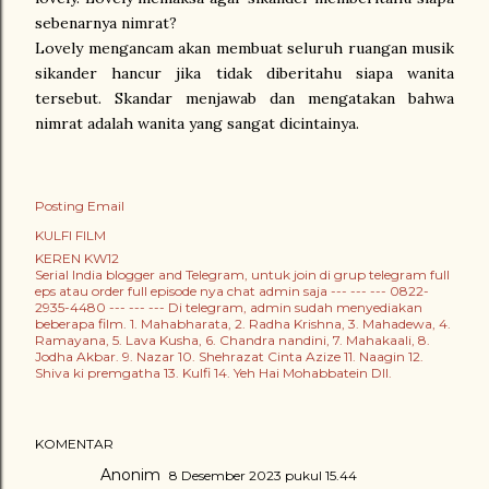
sebenarnya nimrat?
Lovely mengancam akan membuat seluruh ruangan musik
sikander hancur jika tidak diberitahu siapa wanita
tersebut. Skandar menjawab dan mengatakan bahwa
nimrat adalah wanita yang sangat dicintainya.
Posting Email
KULFI FILM
KEREN KW12
Serial India blogger and Telegram, untuk join di grup telegram full
eps atau order full episode nya chat admin saja --- --- --- 0822-
2935-4480 --- --- --- Di telegram, admin sudah menyediakan
beberapa film. 1. Mahabharata, 2. Radha Krishna, 3. Mahadewa, 4.
Ramayana, 5. Lava Kusha, 6. Chandra nandini, 7. Mahakaali, 8.
Jodha Akbar. 9. Nazar 10. Shehrazat Cinta Azize 11. Naagin 12.
Shiva ki premgatha 13. Kulfi 14. Yeh Hai Mohabbatein Dll.
KOMENTAR
Anonim
8 Desember 2023 pukul 15.44