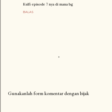
Kulfi episode 7 nya di mana bg
BALAS
Gunakanlah form komentar dengan bijak
P
o