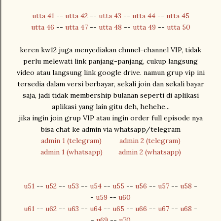
utta 41
--
utta 42
--
utta 43
--
utta 44
--
utta 45
utta 46
--
utta 47
--
utta 48
--
utta 49
--
utta 50
keren kw12 juga menyediakan chnnel-channel VIP, tidak
perlu melewati link panjang-panjang, cukup langsung
video atau langsung link google drive. namun grup vip ini
tersedia dalam versi berbayar, sekali join dan sekali bayar
saja, jadi tidak membership bulanan seperti di aplikasi
aplikasi yang lain gitu deh, hehehe...
jika ingin join grup VIP atau ingin order full episode nya
bisa chat ke admin via whatsapp/telegram
admin 1 (telegram)
admin 2 (telegram)
admin 1 (whatsapp)
admin 2 (whatsapp)
u51
--
u52
--
u53
--
u54
--
u55
--
u56
--
u57
--
u58
-
-
u59
--
u60
u61
--
u62
--
u63
--
u64
--
u65
--
u66
--
u67
--
u68
-
-
u69
--
u70