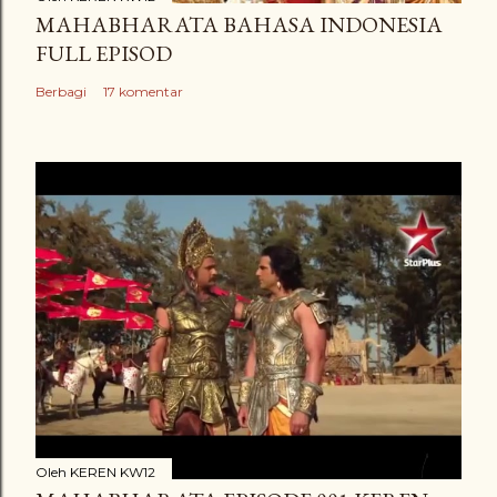
MAHABHARATA BAHASA INDONESIA
r
FULL EPISOD
Berbagi
17 komentar
Oleh
KEREN KW12