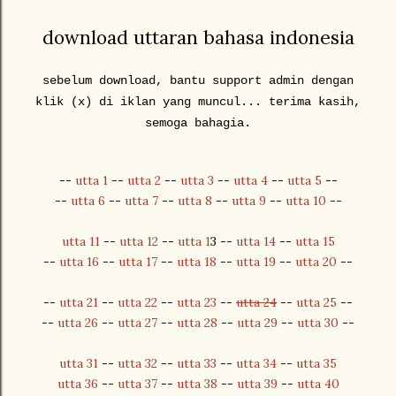
download uttaran bahasa indonesia
sebelum download, bantu support admin dengan
klik (x) di iklan yang muncul... terima kasih,
semoga bahagia.
--
utta 1
--
utta 2
--
utta 3
--
utta 4
--
utta 5
--
--
utta 6
--
utta 7
--
utta 8
--
utta 9
--
utta 10
--
utta 11
--
utta 12
--
utta 1
3 --
utta 14
--
utta 15
--
utta 16
--
utta 17
--
utta 18
--
utta 19
--
utta 20
--
--
utta 21
--
utta 22
--
utta 23
--
utta 24
--
utta 25
--
--
utta 26
--
utta 27
--
utta 28
--
utta 29
--
utta 30
--
utta 31
--
utta 32
--
utta 33
--
utta 34
--
utta 35
utta 36
--
utta 37
--
utta 38
--
utta 39
--
utta 40