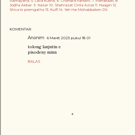
Ramayana, 5. Lava Kusha, 6. Chandra nandini, 7. Mahakaali, 8.
Jodha Akbar. 9. Nazar 10. Shehrazat Cinta Azize 11. Naagin 12.
Shiva ki premgatha 13. Kulfi 14. Yeh Hai Mohabbatein Dll.
KOMENTAR
Anonim
6 Maret 2023 pukul 18.01
tolong lanjutin e
pisodeny minn
BALAS