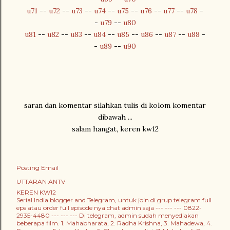
u71
--
u72
--
u73
--
u74
--
u75
--
u76
--
u77
--
u78
-
-
u79
--
u80
u81
--
u82
--
u83
--
u84
--
u85
--
u86
--
u87
--
u88
-
-
u89
--
u90
saran dan komentar silahkan tulis di kolom komentar
dibawah ...
salam hangat, keren kw12
Posting Email
UTTARAN ANTV
KEREN KW12
Serial India blogger and Telegram, untuk join di grup telegram full
eps atau order full episode nya chat admin saja --- --- --- 0822-
2935-4480 --- --- --- Di telegram, admin sudah menyediakan
beberapa film. 1. Mahabharata, 2. Radha Krishna, 3. Mahadewa, 4.