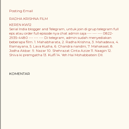
Posting Email
RADHA KRISHNA FILM
KEREN KW12
Serial India blogger and Telegram, untuk join di grup telegram full
eps atau order full episode nya chat admin saja --- --- --- 0822-
2935-4480 --- --- --- Di telegram, admin sudah menyediakan
beberapa film. 1. Mahabharata, 2. Radha Krishna, 3. Mahadewa, 4.
Ramayana, 5. Lava Kusha, 6. Chandra nandini, 7. Mahakaali, 8.
Jodha Akbar. 9. Nazar 10. Shehrazat Cinta Azize 11. Naagin 12.
Shiva ki premgatha 13. Kulfi 14. Yeh Hai Mohabbatein Dll.
KOMENTAR