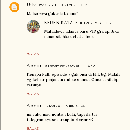
Unknown
26 Juli 2021 pukul 01.25
Mahadewa gak ada to min?
KEREN KW12
29 Juli 2021 pukul 21.21
Mahadewa adanya baru VIP group. Jika
minat silahkan chat admin
BALAS
Anonim
8 Desember 2023 pukul 16.42
Kenapa kulfi episode 7 gak bisa di klik bg, Malah
yg keluar pinjaman online semua. Gimana sih bg
caranya
BALAS
Anonim
19 Mei 2026 pukul 05.35
min aku mau nonton kulfi, tapi daftar
telegramnya sekarang berbayar 😢
BALAS