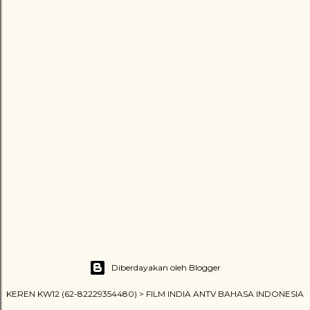
Diberdayakan oleh Blogger
KEREN KW12 (62-82229354480) > FILM INDIA ANTV BAHASA INDONESIA