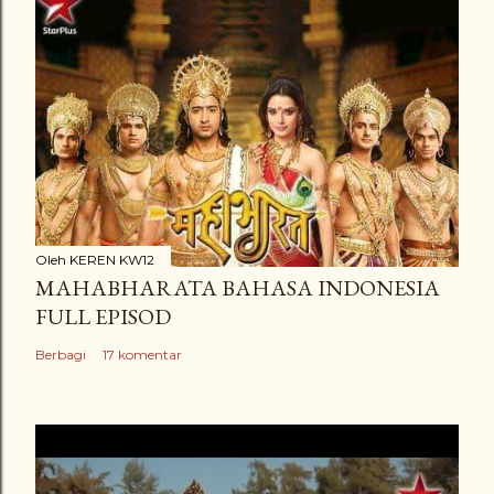
i
n
g
K
o
m
e
n
t
a
Oleh
KEREN KW12
MAHABHARATA BAHASA INDONESIA
r
FULL EPISOD
Berbagi
17 komentar