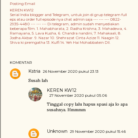
Posting Email
KEREN KW12
Serial India blogger and Telegram, untuk join di grup telegram full
eps atau order full episode nya chat admin saja --- --- --- 0822-
2935-4480 --- --- --- Di telegram, admin sudah menyediakan
beberapa film. 1. Mahabharata, 2. Radha Krishna, 3. Mahadewa, 4.
Ramayana, 5. Lava Kusha, 6. Chandra nandini, 7. Mahakaali, 8.
Jodha Akbar. 9. Nazar 10. Shehrazat Cinta Azize 11. Naagin 12.
Shiva ki premgatha 13. Kulfi 14. Yeh Hai Mohabbatein Dll.
KOMENTAR
Kstria
26 November 2020 pukul 23.13
Susah lah
KEREN KW12
27 November 2020 pukul 05.06
Tinggal copy lalu hapus spasi aja lo apa
susahnya. Hmmmm
Unknown
29 November 2020 pukul 15.46