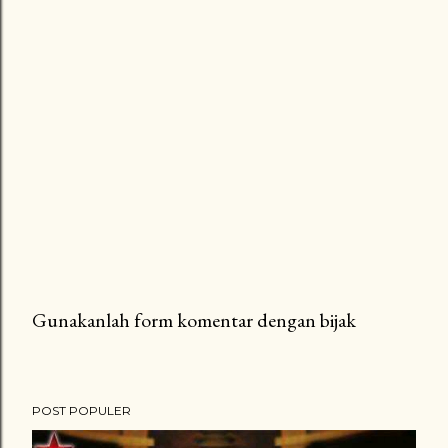
Gunakanlah form komentar dengan bijak
P
o
s
POST POPULER
t