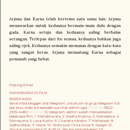
Arjuna dan Karna telah bertemu satu sama lain. Arjuna
menawarkan untuk keduanya bermain-main dulu dengan
gada, Karna setuju dan keduanya saling berbalas
serangan. Terlepas dari itu semua, keduanya bahkan juga
saling ejek. Keduanya semakin memanas dengan kata-kata
yang sangat keras. Arjuna menantang Karna sebagai
pemanah yang hebat.
Posting Email
MAHABHARATA FILM
KEREN KW12
Serial India blogger and Telegram, untuk join di grup telegram full
eps atau order full episode nya chat admin saja --- --- --- 0822-
2935-4480 --- --- --- Di telegram, admin sudah menyediakan
beberapa film. 1. Mahabharata, 2. Radha Krishna, 3. Mahadewa, 4.
Ramayana, 5. Lava Kusha, 6. Chandra nandini, 7. Mahakaali, 8.
Jodha Akbar. 9. Nazar 10. Shehrazat Cinta Azize 11. Naagin 12.
Shiva ki premgatha 13. Kulfi 14. Yeh Hai Mohabbatein Dll.