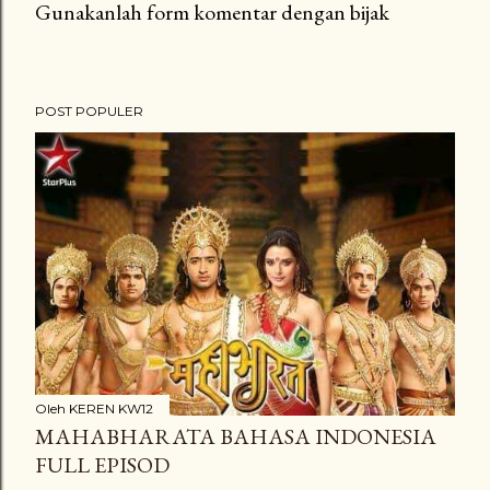
Gunakanlah form komentar dengan bijak
P
o
s
POST POPULER
t
i
n
g
K
o
m
e
n
t
a
Oleh
KEREN KW12
MAHABHARATA BAHASA INDONESIA
r
FULL EPISOD