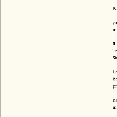
P
y
m
I
k
Si
L
B
p
R
m