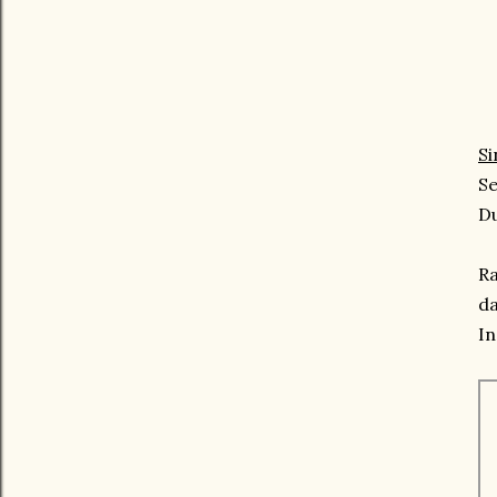
S
Se
Du
Ra
da
I