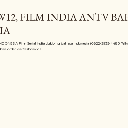
Langsung ke konten utama
12, FILM INDIA ANTV B
IA
ONESIA Film Serial india dubbing bahasa Indonesia (0822-2935-4480 Telko
sa order via flashdisk dll.