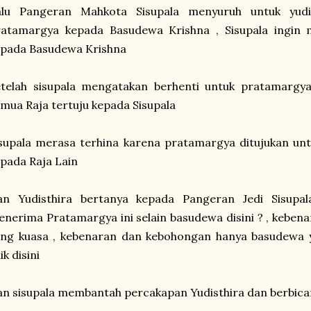
alu Pangeran Mahkota Sisupala menyuruh untuk yudis
ratamargya kepada Basudewa Krishna , Sisupala ingin
epada Basudewa Krishna
etelah sisupala mengatakan berhenti untuk pratamargy
mua Raja tertuju kepada Sisupala
supala merasa terhina karena pratamargya ditujukan un
pada Raja Lain
an Yudisthira bertanya kepada Pangeran Jedi Sisupal
nerima Pratamargya ini selain basudewa disini ? , keben
ang kuasa , kebenaran dan kebohongan hanya basudewa 
ik disini
n sisupala membantah percakapan Yudisthira dan berbic