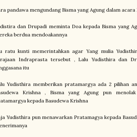
ara pandawa mengundang Bisma yang Agung dalam acara 
udistira dan Drupadi meminta Doa kepada Bisma yang Ag
ereka berdua mendoakannya
bu ratu kunti memerintahkan agar Yang mulia Yudisthi
erajaan Indraprasta tersebut , Lalu Yudisthira dan D
nggasana itu
alu Yudisthira memberikan pratamargya ada 2 pilihan 
asudewa Krishna , Bisma yang Agung pun menolak
ratamargya kepada Basudewa Krishna
aja Yudisthira pun menawarkan Pratamagya kepada Basud
enerimanya