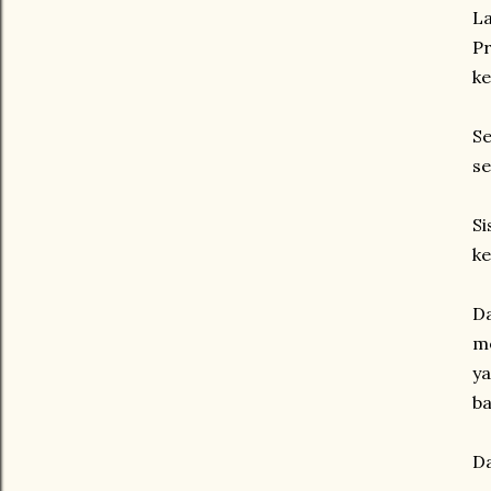
L
P
k
S
se
Si
ke
D
me
y
ba
Da