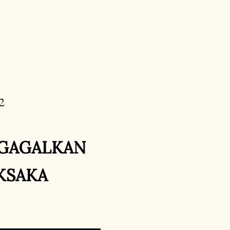
2
GGAGALKAN
KSAKA