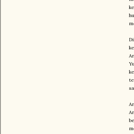
k
hu
me
Di
ke
A
Yu
ke
te
sa
Ar
Ar
b
m