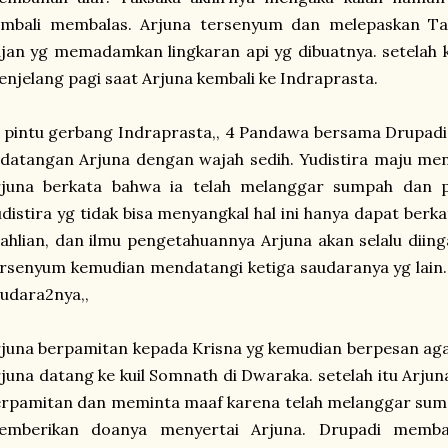
embali membalas. Arjuna tersenyum dan melepaskan T
jan yg memadamkan lingkaran api yg dibuatnya. setelah k
njelang pagi saat Arjuna kembali ke Indraprasta.
 pintu gerbang Indraprasta,, 4 Pandawa bersama Drupad
datangan Arjuna dengan wajah sedih. Yudistira maju me
rjuna berkata bahwa ia telah melanggar sumpah dan 
distira yg tidak bisa menyangkal hal ini hanya dapat berk
ahlian, dan ilmu pengetahuannya Arjuna akan selalu diin
rsenyum kemudian mendatangi ketiga saudaranya yg lain
udara2nya,,
juna berpamitan kepada Krisna yg kemudian berpesan ag
juna datang ke kuil Somnath di Dwaraka. setelah itu Arj
erpamitan dan meminta maaf karena telah melanggar su
emberikan doanya menyertai Arjuna. Drupadi memba