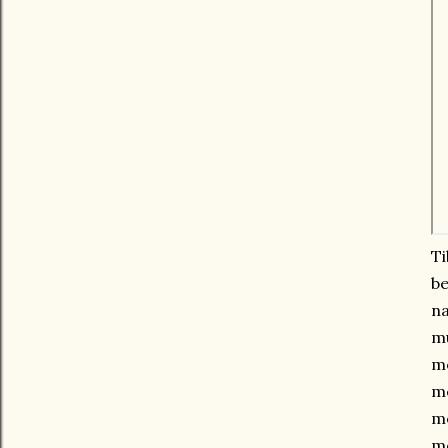
Ti
be
n
mu
m
m
me
m