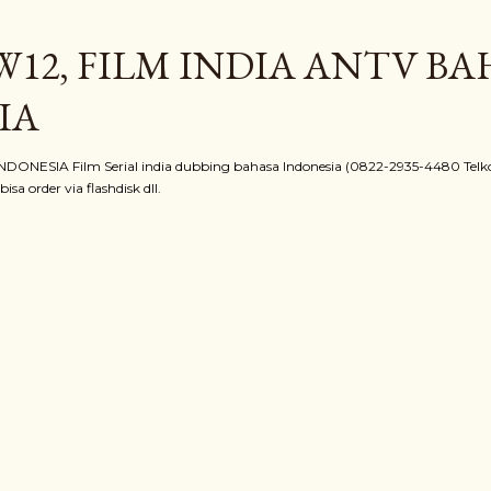
Langsung ke konten utama
12, FILM INDIA ANTV B
IA
ONESIA Film Serial india dubbing bahasa Indonesia (0822-2935-4480 Telko
sa order via flashdisk dll.