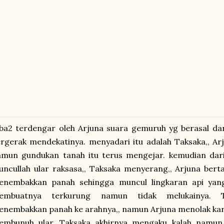
ba2 terdengar oleh Arjuna suara gemuruh yg berasal da
rgerak mendekatinya. menyadari itu adalah Taksaka,, Ar
amun gundukan tanah itu terus mengejar. kemudian dar
ncullah ular raksasa,, Taksaka menyerang,, Arjuna ber
enembakkan panah sehingga muncul lingkaran api yang
embuatnya terkurung namun tidak melukainya. 
nembakkan panah ke arahnya,, namun Arjuna menolak karen
embunuh ular. Taksaka akhirnya mengaku kalah namun