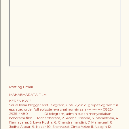
Posting Email
MAHABHARATA FILM
KEREN KW12
Serial India blogger and Telegram, untuk join di grup telegram full
eps atau order full episode nya chat admin saja --- --- --- 0822-
2935-4480 --- --- --- Di telegram, admin sudah menyediakan
beberapa film. 1. Mahabharata, 2. Radha Krishna, 3. Mahadewa, 4.
Ramayana, 5. Lava Kusha, 6. Chandra nandini, 7. Mahakaali, 8.
Jodha Akbar. 9. Nazar 10. Shehrazat Cinta Azize 11. Naagin 12.